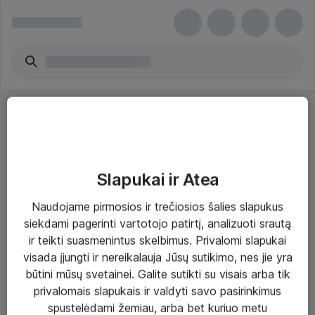
Slapukai ir Atea
Sprendimai ir paslaugos
Naudojame pirmosios ir trečiosios šalies slapukus
siekdami pagerinti vartotojo patirtį, analizuoti srautą
Paslaugos
ir teikti suasmenintus skelbimus. Privalomi slapukai
Sprendimai
visada įjungti ir nereikalauja Jūsų sutikimo, nes jie yra
būtini mūsų svetainei. Galite sutikti su visais arba tik
Įgyvendinti projektai
privalomais slapukais ir valdyti savo pasirinkimus
Atea ekspertų patarimai verslui
spustelėdami žemiau, arba bet kuriuo metu