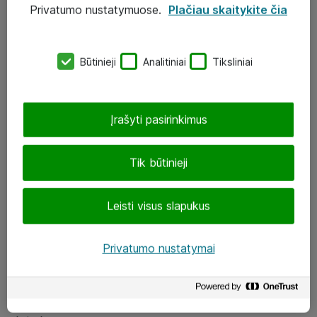
Privatumo nustatymuose.
Plačiau skaitykite čia
UAB „ATEA“
eShop@atea.lt
Būtinieji
Analitiniai
Tiksliniai
J. Rutkausko g. 6, Vilnius
Atea kontaktai
Įrašyti pasirinkimus
Aplankykite mus
Tik būtinieji
LinkedIn
Leisti visus slapukus
Facebook
Renginiai
Privatumo nustatymai
Apie Atea