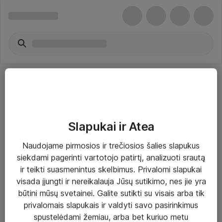
Slapukai ir Atea
Sprendimai ir paslaugos
Naudojame pirmosios ir trečiosios šalies slapukus
siekdami pagerinti vartotojo patirtį, analizuoti srautą
Paslaugos
ir teikti suasmenintus skelbimus. Privalomi slapukai
Sprendimai
visada įjungti ir nereikalauja Jūsų sutikimo, nes jie yra
būtini mūsų svetainei. Galite sutikti su visais arba tik
Įgyvendinti projektai
privalomais slapukais ir valdyti savo pasirinkimus
Atea ekspertų patarimai verslui
spustelėdami žemiau, arba bet kuriuo metu