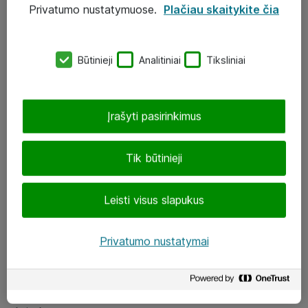
Privatumo nustatymuose.
Plačiau skaitykite čia
UAB „ATEA“
eShop@atea.lt
Būtinieji
Analitiniai
Tiksliniai
J. Rutkausko g. 6, Vilnius
Atea kontaktai
Įrašyti pasirinkimus
Aplankykite mus
Tik būtinieji
LinkedIn
Leisti visus slapukus
Facebook
Renginiai
Privatumo nustatymai
Apie Atea