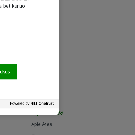
a bet kuriuo
pukus
Apie Atea
Apie Atea