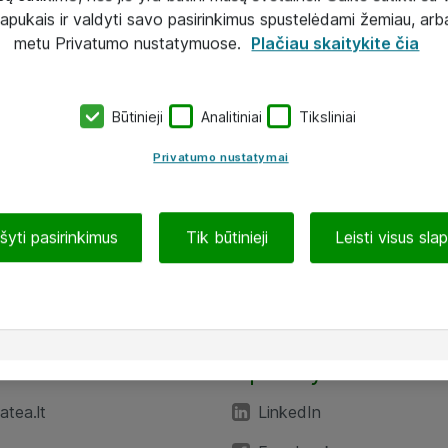
lapukais ir valdyti savo pasirinkimus spustelėdami žemiau, arb
metu Privatumo nustatymuose.
Plačiau skaitykite čia
Būtinieji
Analitiniai
Tiksliniai
Privatumo nustatymai
ašyti pasirinkimus
Tik būtinieji
Leisti visus sla
TEA“
Aplankykite mus
tea.lt
LinkedIn