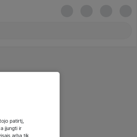
ojo patirtį,
 įjungti ir
visais arba tik