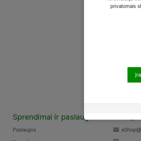
privalomais s
Įr
Sprendimai ir paslaugos
UAB „A
Paslaugos
eShop@a