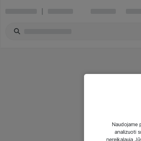
Naudojame pir
analizuoti s
nereikalauja Jūs