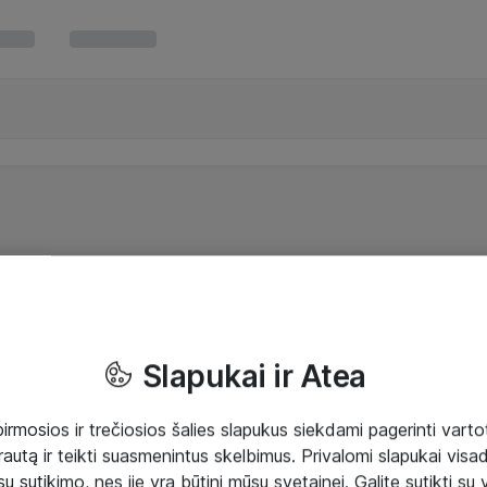
Slapukai ir Atea
mosios ir trečiosios šalies slapukus siekdami pagerinti vartot
rautą ir teikti suasmenintus skelbimus. Privalomi slapukai visada
ų sutikimo, nes jie yra būtini mūsų svetainei. Galite sutikti su 