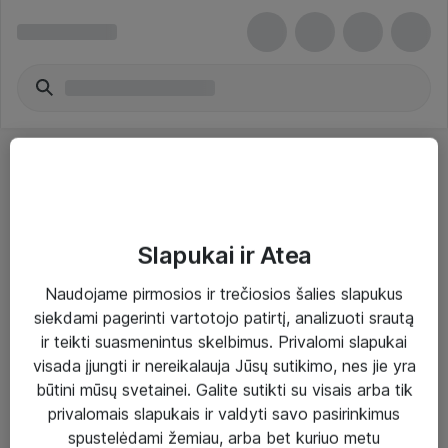
Slapukai ir Atea
Sprendimai ir paslaugos
Naudojame pirmosios ir trečiosios šalies slapukus
siekdami pagerinti vartotojo patirtį, analizuoti srautą
Paslaugos
ir teikti suasmenintus skelbimus. Privalomi slapukai
Sprendimai
visada įjungti ir nereikalauja Jūsų sutikimo, nes jie yra
būtini mūsų svetainei. Galite sutikti su visais arba tik
Įgyvendinti projektai
privalomais slapukais ir valdyti savo pasirinkimus
Atea ekspertų patarimai verslui
spustelėdami žemiau, arba bet kuriuo metu