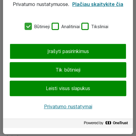
Privatumo nustatymuose.
Plačiau skaitykite čia
UAB „ATEA“
eShop@atea.lt
Būtinieji
Analitiniai
Tiksliniai
J. Rutkausko g. 6, Vilnius
Atea kontaktai
Įrašyti pasirinkimus
Aplankykite mus
Tik būtinieji
LinkedIn
Leisti visus slapukus
Facebook
Renginiai
Privatumo nustatymai
Apie Atea