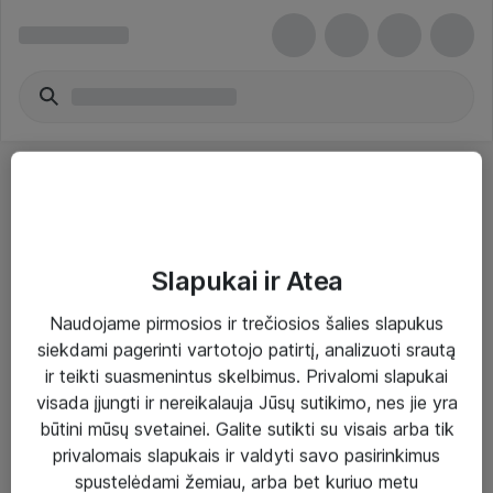
Slapukai ir Atea
Sprendimai ir paslaugos
Naudojame pirmosios ir trečiosios šalies slapukus
siekdami pagerinti vartotojo patirtį, analizuoti srautą
Paslaugos
ir teikti suasmenintus skelbimus. Privalomi slapukai
Sprendimai
visada įjungti ir nereikalauja Jūsų sutikimo, nes jie yra
būtini mūsų svetainei. Galite sutikti su visais arba tik
Įgyvendinti projektai
privalomais slapukais ir valdyti savo pasirinkimus
Atea ekspertų patarimai verslui
spustelėdami žemiau, arba bet kuriuo metu