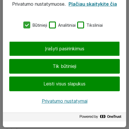
Privatumo nustatymuose.
Plačiau skaitykite čia
UAB „ATEA“
eShop@atea.lt
Būtinieji
Analitiniai
Tiksliniai
J. Rutkausko g. 6, Vilnius
Atea kontaktai
Įrašyti pasirinkimus
Aplankykite mus
Tik būtinieji
LinkedIn
Leisti visus slapukus
Facebook
Renginiai
Privatumo nustatymai
Apie Atea