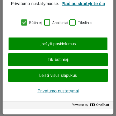
Privatumo nustatymuose.
Plačiau skaitykite čia
UAB „ATEA“
eShop@atea.lt
Būtinieji
Analitiniai
Tiksliniai
J. Rutkausko g. 6, Vilnius
Atea kontaktai
Įrašyti pasirinkimus
Aplankykite mus
Tik būtinieji
LinkedIn
Leisti visus slapukus
Facebook
Renginiai
Privatumo nustatymai
Apie Atea