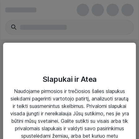
Slapukai ir Atea
Sprendimai ir paslaugos
Naudojame pirmosios ir trečiosios šalies slapukus
siekdami pagerinti vartotojo patirtį, analizuoti srautą
Paslaugos
ir teikti suasmenintus skelbimus. Privalomi slapukai
Sprendimai
visada įjungti ir nereikalauja Jūsų sutikimo, nes jie yra
būtini mūsų svetainei. Galite sutikti su visais arba tik
Įgyvendinti projektai
privalomais slapukais ir valdyti savo pasirinkimus
Atea ekspertų patarimai verslui
spustelėdami žemiau, arba bet kuriuo metu