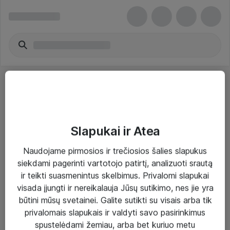
Slapukai ir Atea
Sprendimai ir paslaugos
Naudojame pirmosios ir trečiosios šalies slapukus
siekdami pagerinti vartotojo patirtį, analizuoti srautą
Paslaugos
ir teikti suasmenintus skelbimus. Privalomi slapukai
Sprendimai
visada įjungti ir nereikalauja Jūsų sutikimo, nes jie yra
būtini mūsų svetainei. Galite sutikti su visais arba tik
Įgyvendinti projektai
privalomais slapukais ir valdyti savo pasirinkimus
Atea ekspertų patarimai verslui
spustelėdami žemiau, arba bet kuriuo metu