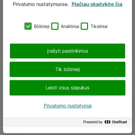
Privatumo nustatymuose.
Plačiau skaitykite čia
UAB „ATEA“
eShop@atea.lt
Būtinieji
Analitiniai
Tiksliniai
J. Rutkausko g. 6, Vilnius
Atea kontaktai
Įrašyti pasirinkimus
Aplankykite mus
Tik būtinieji
LinkedIn
Leisti visus slapukus
Facebook
Renginiai
Privatumo nustatymai
Apie Atea