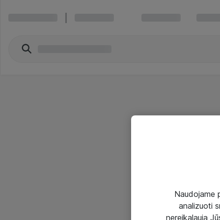
Naudojame pir
analizuoti s
nereikalauja Jūs