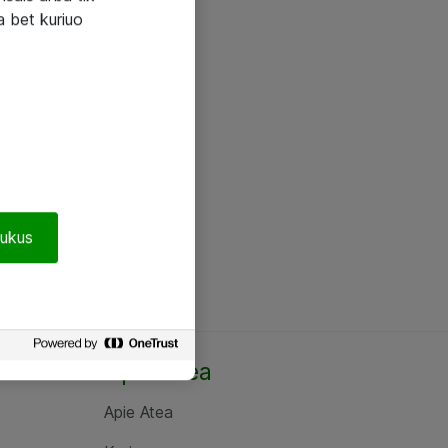
a bet kuriuo
pukus
Apie Atea
Apie Atea