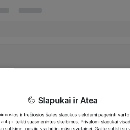
Slapukai ir Atea
mosios ir trečiosios šalies slapukus siekdami pagerinti vartot
rautą ir teikti suasmenintus skelbimus. Privalomi slapukai visada
ų sutikimo, nes jie yra būtini mūsų svetainei. Galite sutikti su 