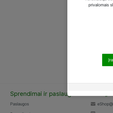
privalomais s
Įr
Sprendimai ir paslaugos
UAB „A
Paslaugos
eShop@a