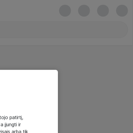
ojo patirtį,
 įjungti ir
visais arba tik