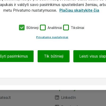
lapukais ir valdyti savo pasirinkimus spustelėdami žemiau, arb
metu Privatumo nustatymuose.
Plačiau skaitykite čia
Būtinieji
Analitiniai
Tiksliniai
Privatumo nustatymai
ašyti pasirinkimus
Tik būtinieji
Leisti visus sla
TEA“
Aplankykite mus
tea.lt
LinkedIn