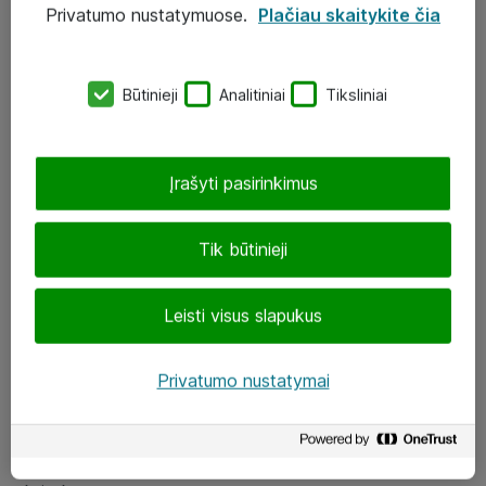
Privatumo nustatymuose.
Plačiau skaitykite čia
UAB „ATEA“
eShop@atea.lt
Būtinieji
Analitiniai
Tiksliniai
J. Rutkausko g. 6, Vilnius
Atea kontaktai
Įrašyti pasirinkimus
Aplankykite mus
Tik būtinieji
LinkedIn
Leisti visus slapukus
Facebook
Renginiai
Privatumo nustatymai
Apie Atea