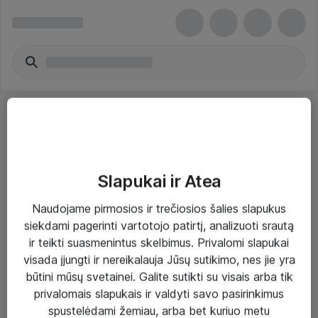
Slapukai ir Atea
Sprendimai ir paslaugos
Naudojame pirmosios ir trečiosios šalies slapukus
siekdami pagerinti vartotojo patirtį, analizuoti srautą
Paslaugos
ir teikti suasmenintus skelbimus. Privalomi slapukai
Sprendimai
visada įjungti ir nereikalauja Jūsų sutikimo, nes jie yra
būtini mūsų svetainei. Galite sutikti su visais arba tik
Įgyvendinti projektai
privalomais slapukais ir valdyti savo pasirinkimus
Atea ekspertų patarimai verslui
spustelėdami žemiau, arba bet kuriuo metu