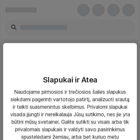
Slapukai ir Atea
Sprendimai ir paslaugos
Naudojame pirmosios ir trečiosios šalies slapukus
siekdami pagerinti vartotojo patirtį, analizuoti srautą
Paslaugos
ir teikti suasmenintus skelbimus. Privalomi slapukai
Sprendimai
visada įjungti ir nereikalauja Jūsų sutikimo, nes jie yra
būtini mūsų svetainei. Galite sutikti su visais arba tik
Įgyvendinti projektai
privalomais slapukais ir valdyti savo pasirinkimus
Atea ekspertų patarimai verslui
spustelėdami žemiau, arba bet kuriuo metu