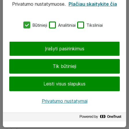
Privatumo nustatymuose.
Plačiau skaitykite čia
UAB „ATEA“
eShop@atea.lt
Būtinieji
Analitiniai
Tiksliniai
J. Rutkausko g. 6, Vilnius
Atea kontaktai
Įrašyti pasirinkimus
Aplankykite mus
Tik būtinieji
LinkedIn
Leisti visus slapukus
Facebook
Renginiai
Privatumo nustatymai
Apie Atea