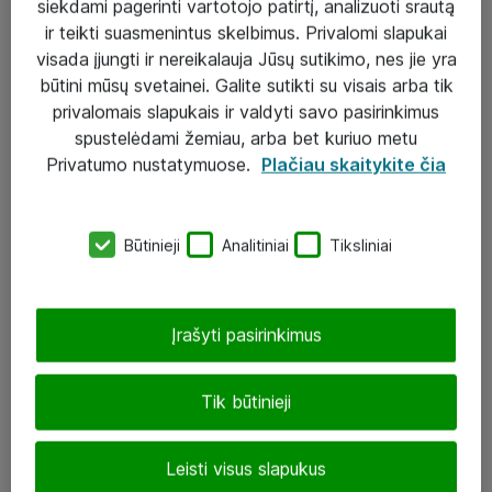
siekdami pagerinti vartotojo patirtį, analizuoti srautą
ir teikti suasmenintus skelbimus. Privalomi slapukai
visada įjungti ir nereikalauja Jūsų sutikimo, nes jie yra
būtini mūsų svetainei. Galite sutikti su visais arba tik
Sprendimai ir paslaugos
privalomais slapukais ir valdyti savo pasirinkimus
spustelėdami žemiau, arba bet kuriuo metu
Paslaugos
Privatumo nustatymuose.
Plačiau skaitykite čia
Sprendimai
Įgyvendinti projektai
Būtinieji
Analitiniai
Tiksliniai
Atea ekspertų patarimai verslui
Įrašyti pasirinkimus
UAB „ATEA“
eShop@atea.lt
Tik būtinieji
J. Rutkausko g. 6, Vilnius
Leisti visus slapukus
Atea kontaktai