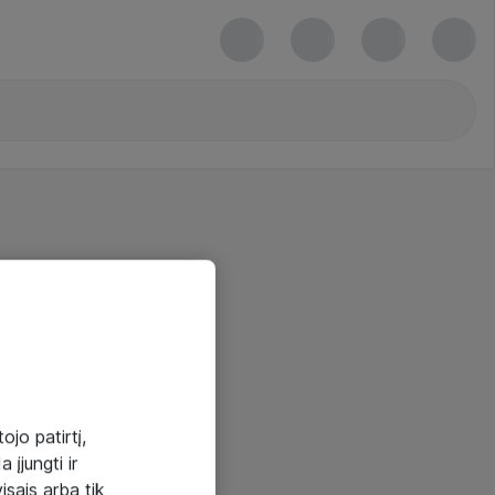
ojo patirtį,
 įjungti ir
visais arba tik