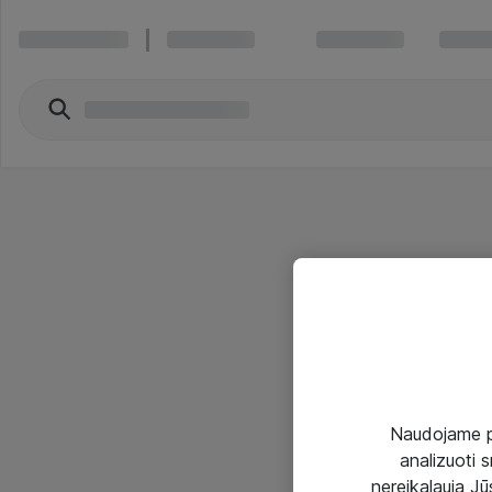
Naudojame pir
analizuoti s
nereikalauja Jūs