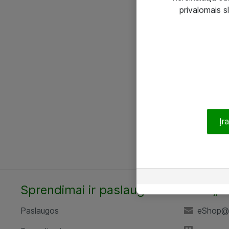
privalomais s
Įr
Sprendimai ir paslaugos
UAB „A
Paslaugos
eShop@a