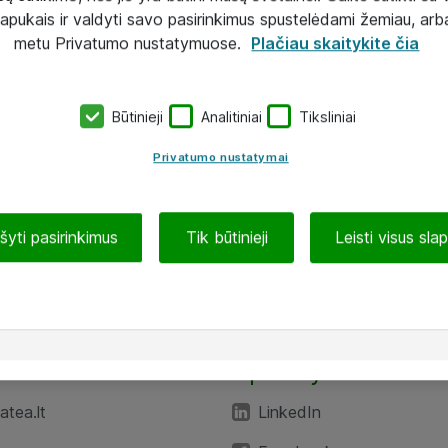
lapukais ir valdyti savo pasirinkimus spustelėdami žemiau, arb
metu Privatumo nustatymuose.
Plačiau skaitykite čia
Būtinieji
Analitiniai
Tiksliniai
Privatumo nustatymai
ašyti pasirinkimus
Tik būtinieji
Leisti visus sla
TEA“
Aplankykite mus
tea.lt
LinkedIn