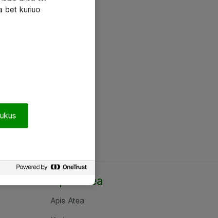
a bet kuriuo
pukus
Apie Atea
Apie Atea