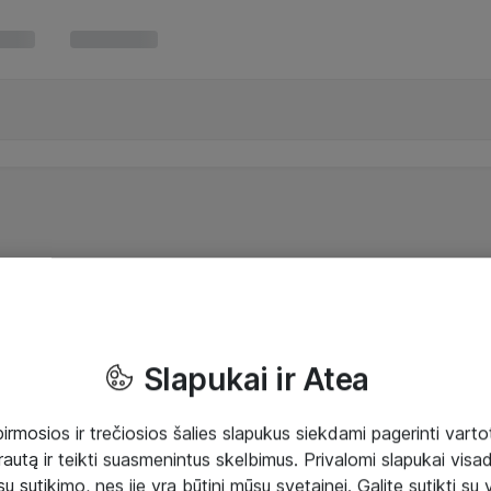
Slapukai ir Atea
mosios ir trečiosios šalies slapukus siekdami pagerinti vartot
rautą ir teikti suasmenintus skelbimus. Privalomi slapukai visada
ų sutikimo, nes jie yra būtini mūsų svetainei. Galite sutikti su 