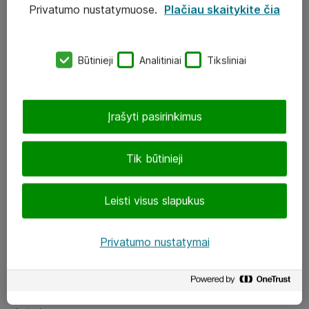
Privatumo nustatymuose.
Plačiau skaitykite čia
UAB „ATEA“
eShop@atea.lt
Būtinieji
Analitiniai
Tiksliniai
J. Rutkausko g. 6, Vilnius
Atea kontaktai
Įrašyti pasirinkimus
Aplankykite mus
Tik būtinieji
LinkedIn
Leisti visus slapukus
Facebook
Renginiai
Privatumo nustatymai
Apie Atea