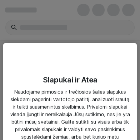
Slapukai ir Atea
Sprendimai ir paslaugos
Naudojame pirmosios ir trečiosios šalies slapukus
siekdami pagerinti vartotojo patirtį, analizuoti srautą
Paslaugos
ir teikti suasmenintus skelbimus. Privalomi slapukai
Sprendimai
visada įjungti ir nereikalauja Jūsų sutikimo, nes jie yra
būtini mūsų svetainei. Galite sutikti su visais arba tik
Įgyvendinti projektai
privalomais slapukais ir valdyti savo pasirinkimus
Atea ekspertų patarimai verslui
spustelėdami žemiau, arba bet kuriuo metu