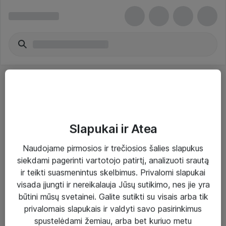
Slapukai ir Atea
Sprendimai ir paslaugos
Naudojame pirmosios ir trečiosios šalies slapukus
siekdami pagerinti vartotojo patirtį, analizuoti srautą
Paslaugos
ir teikti suasmenintus skelbimus. Privalomi slapukai
Sprendimai
visada įjungti ir nereikalauja Jūsų sutikimo, nes jie yra
būtini mūsų svetainei. Galite sutikti su visais arba tik
Įgyvendinti projektai
privalomais slapukais ir valdyti savo pasirinkimus
Atea ekspertų patarimai verslui
spustelėdami žemiau, arba bet kuriuo metu