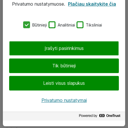
Privatumo nustatymuose.
Plačiau skaitykite čia
UAB „ATEA“
eShop@atea.lt
Būtinieji
Analitiniai
Tiksliniai
J. Rutkausko g. 6, Vilnius
Atea kontaktai
Įrašyti pasirinkimus
Aplankykite mus
Tik būtinieji
LinkedIn
Leisti visus slapukus
Facebook
Renginiai
Privatumo nustatymai
Apie Atea