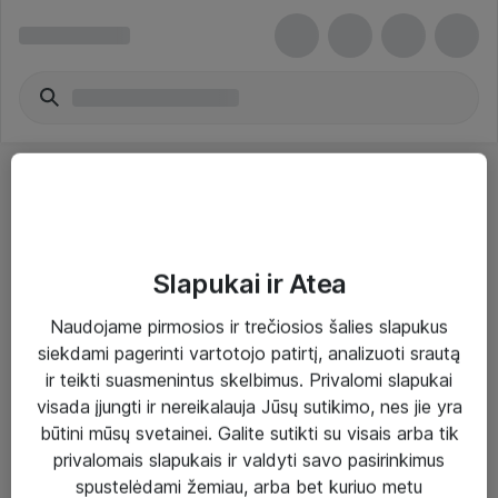
Slapukai ir Atea
Sprendimai ir paslaugos
Naudojame pirmosios ir trečiosios šalies slapukus
siekdami pagerinti vartotojo patirtį, analizuoti srautą
Paslaugos
ir teikti suasmenintus skelbimus. Privalomi slapukai
Sprendimai
visada įjungti ir nereikalauja Jūsų sutikimo, nes jie yra
būtini mūsų svetainei. Galite sutikti su visais arba tik
Įgyvendinti projektai
privalomais slapukais ir valdyti savo pasirinkimus
Atea ekspertų patarimai verslui
spustelėdami žemiau, arba bet kuriuo metu