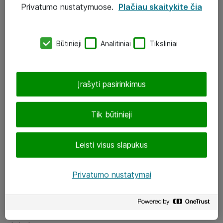
Privatumo nustatymuose.
Plačiau skaitykite čia
UAB „ATEA“
eShop@atea.lt
Būtinieji
Analitiniai
Tiksliniai
J. Rutkausko g. 6, Vilnius
Atea kontaktai
Įrašyti pasirinkimus
Aplankykite mus
Tik būtinieji
LinkedIn
Leisti visus slapukus
Facebook
Renginiai
Privatumo nustatymai
Apie Atea