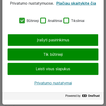
Privatumo nustatymuose.
Plačiau skaitykite čia
UAB „ATEA“
eShop@atea.lt
Būtinieji
Analitiniai
Tiksliniai
J. Rutkausko g. 6, Vilnius
Atea kontaktai
Įrašyti pasirinkimus
Aplankykite mus
Tik būtinieji
LinkedIn
Leisti visus slapukus
Facebook
Renginiai
Privatumo nustatymai
Apie Atea