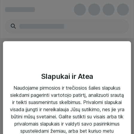
Slapukai ir Atea
Sprendimai ir paslaugos
Naudojame pirmosios ir trečiosios šalies slapukus
siekdami pagerinti vartotojo patirtį, analizuoti srautą
Paslaugos
ir teikti suasmenintus skelbimus. Privalomi slapukai
Sprendimai
visada įjungti ir nereikalauja Jūsų sutikimo, nes jie yra
būtini mūsų svetainei. Galite sutikti su visais arba tik
Įgyvendinti projektai
privalomais slapukais ir valdyti savo pasirinkimus
Atea ekspertų patarimai verslui
spustelėdami žemiau, arba bet kuriuo metu