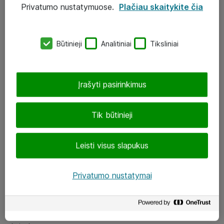
Privatumo nustatymuose.
Plačiau skaitykite čia
UAB „ATEA“
eShop@atea.lt
Būtinieji
Analitiniai
Tiksliniai
J. Rutkausko g. 6, Vilnius
Atea kontaktai
Įrašyti pasirinkimus
Aplankykite mus
Tik būtinieji
LinkedIn
Leisti visus slapukus
Facebook
Renginiai
Privatumo nustatymai
Apie Atea