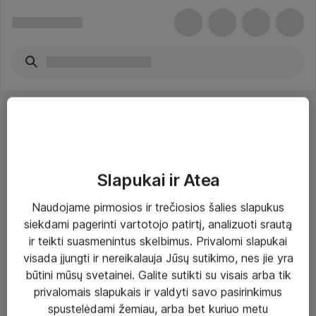
Slapukai ir Atea
Sprendimai ir paslaugos
Naudojame pirmosios ir trečiosios šalies slapukus
siekdami pagerinti vartotojo patirtį, analizuoti srautą
Paslaugos
ir teikti suasmenintus skelbimus. Privalomi slapukai
Sprendimai
visada įjungti ir nereikalauja Jūsų sutikimo, nes jie yra
būtini mūsų svetainei. Galite sutikti su visais arba tik
Įgyvendinti projektai
privalomais slapukais ir valdyti savo pasirinkimus
Atea ekspertų patarimai verslui
spustelėdami žemiau, arba bet kuriuo metu