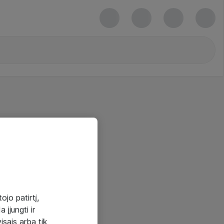
ojo patirtį,
 įjungti ir
visais arba tik