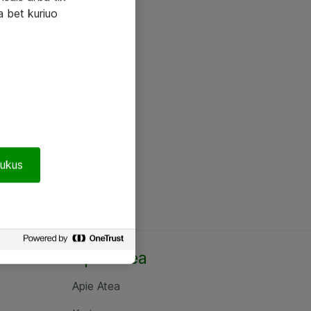
a bet kuriuo
pukus
Apie Atea
Apie Atea