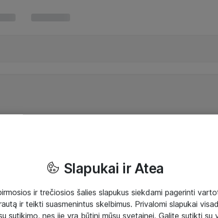
Slapukai ir Atea
mosios ir trečiosios šalies slapukus siekdami pagerinti vartot
rautą ir teikti suasmenintus skelbimus. Privalomi slapukai visada
ų sutikimo, nes jie yra būtini mūsų svetainei. Galite sutikti su 