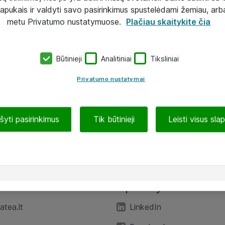
lapukais ir valdyti savo pasirinkimus spustelėdami žemiau, arb
metu Privatumo nustatymuose.
Plačiau skaitykite čia
Būtinieji
Analitiniai
Tiksliniai
Privatumo nustatymai
ašyti pasirinkimus
Tik būtinieji
Leisti visus sla
TEA“
Aplankykite mus
tea.lt
LinkedIn