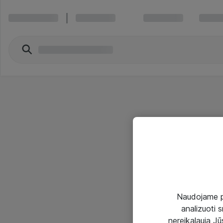
Naudojame pir
analizuoti s
nereikalauja Jūs