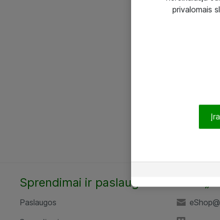
privalomais s
Įr
Sprendimai ir paslaugos
UAB „A
Paslaugos
eShop@a