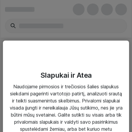
Slapukai ir Atea
Sprendimai ir paslaugos
Naudojame pirmosios ir trečiosios šalies slapukus
siekdami pagerinti vartotojo patirtį, analizuoti srautą
Paslaugos
ir teikti suasmenintus skelbimus. Privalomi slapukai
Sprendimai
visada įjungti ir nereikalauja Jūsų sutikimo, nes jie yra
būtini mūsų svetainei. Galite sutikti su visais arba tik
Įgyvendinti projektai
privalomais slapukais ir valdyti savo pasirinkimus
Atea ekspertų patarimai verslui
spustelėdami žemiau, arba bet kuriuo metu