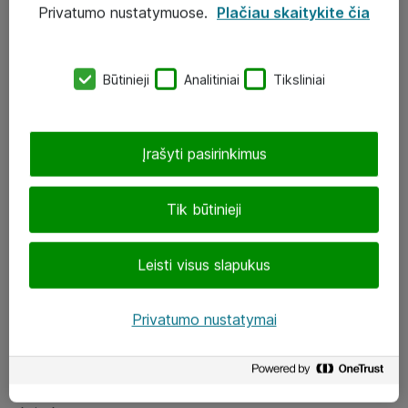
Privatumo nustatymuose.
Plačiau skaitykite čia
UAB „ATEA“
eShop@atea.lt
Būtinieji
Analitiniai
Tiksliniai
J. Rutkausko g. 6, Vilnius
Atea kontaktai
Įrašyti pasirinkimus
Aplankykite mus
Tik būtinieji
LinkedIn
Leisti visus slapukus
Facebook
Renginiai
Privatumo nustatymai
Apie Atea