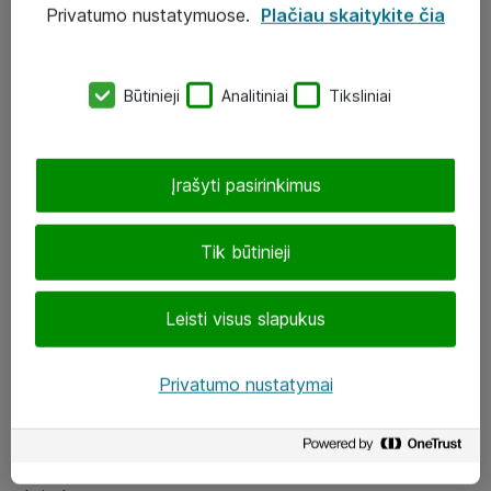
Privatumo nustatymuose.
Plačiau skaitykite čia
UAB „ATEA“
eShop@atea.lt
Būtinieji
Analitiniai
Tiksliniai
J. Rutkausko g. 6, Vilnius
Atea kontaktai
Įrašyti pasirinkimus
Aplankykite mus
Tik būtinieji
LinkedIn
Leisti visus slapukus
Facebook
Renginiai
Privatumo nustatymai
Apie Atea