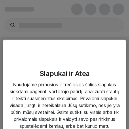
Slapukai ir Atea
Sprendimai ir paslaugos
Naudojame pirmosios ir trečiosios šalies slapukus
siekdami pagerinti vartotojo patirtį, analizuoti srautą
Paslaugos
ir teikti suasmenintus skelbimus. Privalomi slapukai
Sprendimai
visada įjungti ir nereikalauja Jūsų sutikimo, nes jie yra
būtini mūsų svetainei. Galite sutikti su visais arba tik
Įgyvendinti projektai
privalomais slapukais ir valdyti savo pasirinkimus
Atea ekspertų patarimai verslui
spustelėdami žemiau, arba bet kuriuo metu