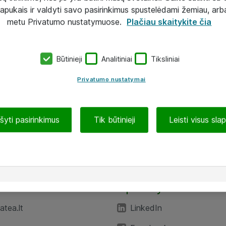
lapukais ir valdyti savo pasirinkimus spustelėdami žemiau, arb
metu Privatumo nustatymuose.
Plačiau skaitykite čia
Būtinieji
Analitiniai
Tiksliniai
Privatumo nustatymai
ašyti pasirinkimus
Tik būtinieji
Leisti visus sla
TEA“
Aplankykite mus
tea.lt
LinkedIn