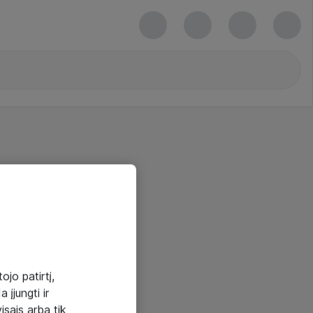
ojo patirtį,
 įjungti ir
visais arba tik