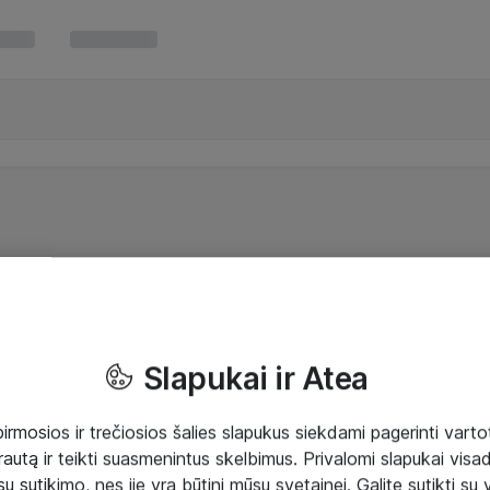
Slapukai ir Atea
mosios ir trečiosios šalies slapukus siekdami pagerinti vartot
rautą ir teikti suasmenintus skelbimus. Privalomi slapukai visada
ų sutikimo, nes jie yra būtini mūsų svetainei. Galite sutikti su 