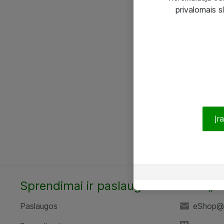
privalomais s
Įr
Sprendimai ir paslaugos
UAB „A
Paslaugos
eShop@a