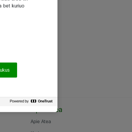
a bet kuriuo
pukus
Apie Atea
Apie Atea