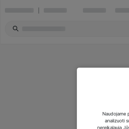
Naudojame pir
analizuoti s
nereikalauja Jūs