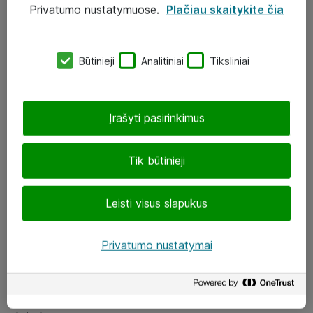
Privatumo nustatymuose.
Plačiau skaitykite čia
UAB „ATEA“
eShop@atea.lt
Būtinieji
Analitiniai
Tiksliniai
J. Rutkausko g. 6, Vilnius
Atea kontaktai
Įrašyti pasirinkimus
Aplankykite mus
Tik būtinieji
LinkedIn
Leisti visus slapukus
Facebook
Renginiai
Privatumo nustatymai
Apie Atea