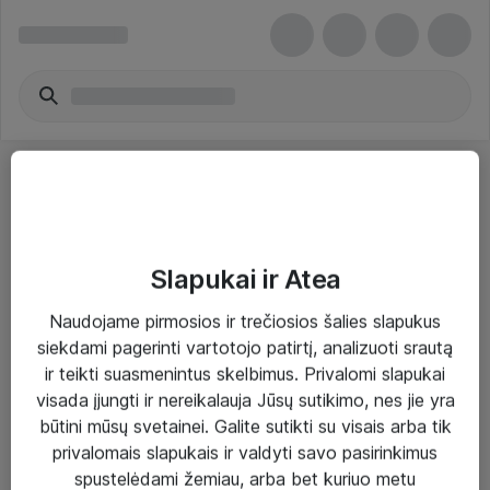
Slapukai ir Atea
Sprendimai ir paslaugos
Naudojame pirmosios ir trečiosios šalies slapukus
siekdami pagerinti vartotojo patirtį, analizuoti srautą
Paslaugos
ir teikti suasmenintus skelbimus. Privalomi slapukai
Sprendimai
visada įjungti ir nereikalauja Jūsų sutikimo, nes jie yra
būtini mūsų svetainei. Galite sutikti su visais arba tik
Įgyvendinti projektai
privalomais slapukais ir valdyti savo pasirinkimus
Atea ekspertų patarimai verslui
spustelėdami žemiau, arba bet kuriuo metu