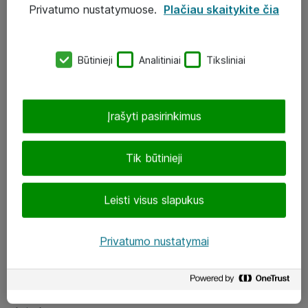
Privatumo nustatymuose.
Plačiau skaitykite čia
UAB „ATEA“
eShop@atea.lt
Būtinieji
Analitiniai
Tiksliniai
J. Rutkausko g. 6, Vilnius
Atea kontaktai
Įrašyti pasirinkimus
Aplankykite mus
Tik būtinieji
LinkedIn
Leisti visus slapukus
Facebook
Renginiai
Privatumo nustatymai
Apie Atea