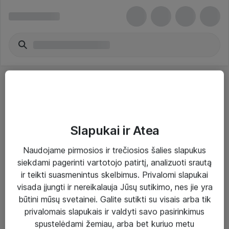
Slapukai ir Atea
Sprendimai ir paslaugos
Naudojame pirmosios ir trečiosios šalies slapukus
siekdami pagerinti vartotojo patirtį, analizuoti srautą
Paslaugos
ir teikti suasmenintus skelbimus. Privalomi slapukai
Sprendimai
visada įjungti ir nereikalauja Jūsų sutikimo, nes jie yra
būtini mūsų svetainei. Galite sutikti su visais arba tik
Įgyvendinti projektai
privalomais slapukais ir valdyti savo pasirinkimus
Atea ekspertų patarimai verslui
spustelėdami žemiau, arba bet kuriuo metu