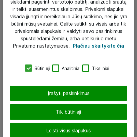
siekdami pagerinti vartotojo patirtį, analizuoti srautą
ir teikti suasmenintus skelbimus. Privalomi slapukai
visada įjungti ir nereikalauja Jūsų sutikimo, nes jie yra
būtini mūsų svetainei. Galite sutikti su visais arba tik
Sprendimai ir paslaugos
privalomais slapukais ir valdyti savo pasirinkimus
spustelėdami žemiau, arba bet kuriuo metu
Paslaugos
Privatumo nustatymuose.
Plačiau skaitykite čia
Sprendimai
Įgyvendinti projektai
Būtinieji
Analitiniai
Tiksliniai
Atea ekspertų patarimai verslui
Įrašyti pasirinkimus
UAB „ATEA“
eShop@atea.lt
Tik būtinieji
J. Rutkausko g. 6, Vilnius
Leisti visus slapukus
Atea kontaktai