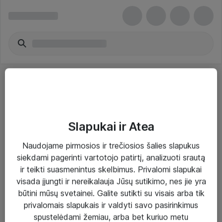
Slapukai ir Atea
Sprendimai ir paslaugos
Naudojame pirmosios ir trečiosios šalies slapukus
siekdami pagerinti vartotojo patirtį, analizuoti srautą
Paslaugos
ir teikti suasmenintus skelbimus. Privalomi slapukai
Sprendimai
visada įjungti ir nereikalauja Jūsų sutikimo, nes jie yra
būtini mūsų svetainei. Galite sutikti su visais arba tik
Įgyvendinti projektai
privalomais slapukais ir valdyti savo pasirinkimus
Atea ekspertų patarimai verslui
spustelėdami žemiau, arba bet kuriuo metu