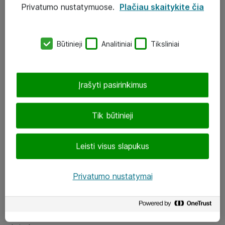
Privatumo nustatymuose.
Plačiau skaitykite čia
UAB „ATEA“
eShop@atea.lt
Būtinieji
Analitiniai
Tiksliniai
J. Rutkausko g. 6, Vilnius
Atea kontaktai
Įrašyti pasirinkimus
Aplankykite mus
Tik būtinieji
LinkedIn
Leisti visus slapukus
Facebook
Renginiai
Privatumo nustatymai
Apie Atea