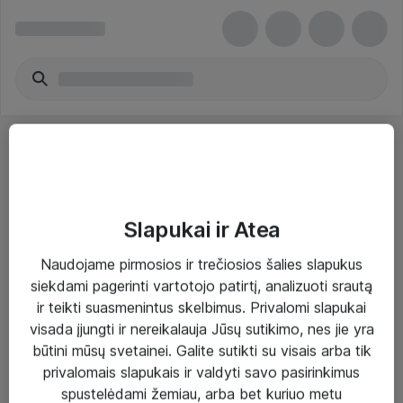
Slapukai ir Atea
Sprendimai ir paslaugos
Naudojame pirmosios ir trečiosios šalies slapukus
siekdami pagerinti vartotojo patirtį, analizuoti srautą
Paslaugos
ir teikti suasmenintus skelbimus. Privalomi slapukai
Sprendimai
visada įjungti ir nereikalauja Jūsų sutikimo, nes jie yra
būtini mūsų svetainei. Galite sutikti su visais arba tik
Įgyvendinti projektai
privalomais slapukais ir valdyti savo pasirinkimus
Atea ekspertų patarimai verslui
spustelėdami žemiau, arba bet kuriuo metu