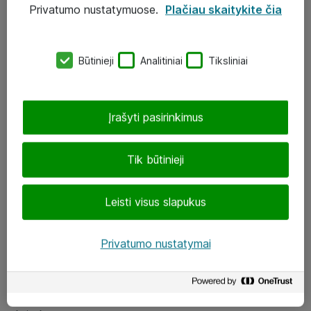
Privatumo nustatymuose.
Plačiau skaitykite čia
UAB „ATEA“
eShop@atea.lt
Būtinieji
Analitiniai
Tiksliniai
J. Rutkausko g. 6, Vilnius
Atea kontaktai
Įrašyti pasirinkimus
Aplankykite mus
Tik būtinieji
LinkedIn
Leisti visus slapukus
Facebook
Renginiai
Privatumo nustatymai
Apie Atea