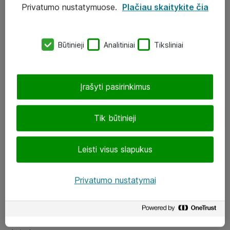
Privatumo nustatymuose.
Plačiau skaitykite čia
UAB „ATEA“
eShop@atea.lt
Būtinieji
Analitiniai
Tiksliniai
J. Rutkausko g. 6, Vilnius
Atea kontaktai
Įrašyti pasirinkimus
Aplankykite mus
Tik būtinieji
LinkedIn
Leisti visus slapukus
Facebook
Renginiai
Privatumo nustatymai
Apie Atea