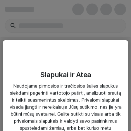
Slapukai ir Atea
Sprendimai ir paslaugos
Naudojame pirmosios ir trečiosios šalies slapukus
siekdami pagerinti vartotojo patirtį, analizuoti srautą
Paslaugos
ir teikti suasmenintus skelbimus. Privalomi slapukai
Sprendimai
visada įjungti ir nereikalauja Jūsų sutikimo, nes jie yra
būtini mūsų svetainei. Galite sutikti su visais arba tik
Įgyvendinti projektai
privalomais slapukais ir valdyti savo pasirinkimus
Atea ekspertų patarimai verslui
spustelėdami žemiau, arba bet kuriuo metu