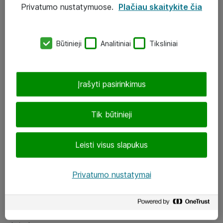
Privatumo nustatymuose.
Plačiau skaitykite čia
UAB „ATEA“
eShop@atea.lt
Būtinieji
Analitiniai
Tiksliniai
J. Rutkausko g. 6, Vilnius
Atea kontaktai
Įrašyti pasirinkimus
Aplankykite mus
Tik būtinieji
LinkedIn
Leisti visus slapukus
Facebook
Renginiai
Privatumo nustatymai
Apie Atea