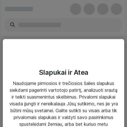
Slapukai ir Atea
Sprendimai ir paslaugos
Naudojame pirmosios ir trečiosios šalies slapukus
siekdami pagerinti vartotojo patirtį, analizuoti srautą
Paslaugos
ir teikti suasmenintus skelbimus. Privalomi slapukai
Sprendimai
visada įjungti ir nereikalauja Jūsų sutikimo, nes jie yra
būtini mūsų svetainei. Galite sutikti su visais arba tik
Įgyvendinti projektai
privalomais slapukais ir valdyti savo pasirinkimus
Atea ekspertų patarimai verslui
spustelėdami žemiau, arba bet kuriuo metu