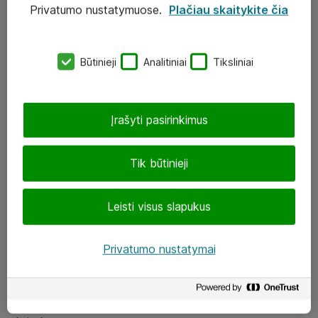
Privatumo nustatymuose.
Plačiau skaitykite čia
UAB „ATEA“
eShop@atea.lt
Būtinieji
Analitiniai
Tiksliniai
J. Rutkausko g. 6, Vilnius
Atea kontaktai
Įrašyti pasirinkimus
Aplankykite mus
Tik būtinieji
LinkedIn
Leisti visus slapukus
Facebook
Renginiai
Privatumo nustatymai
Apie Atea