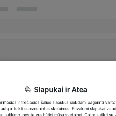
Slapukai ir Atea
mosios ir trečiosios šalies slapukus siekdami pagerinti vartot
rautą ir teikti suasmenintus skelbimus. Privalomi slapukai visada
ų sutikimo, nes jie yra būtini mūsų svetainei. Galite sutikti su 