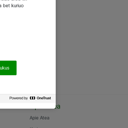
a bet kuriuo
pukus
Apie Atea
Apie Atea