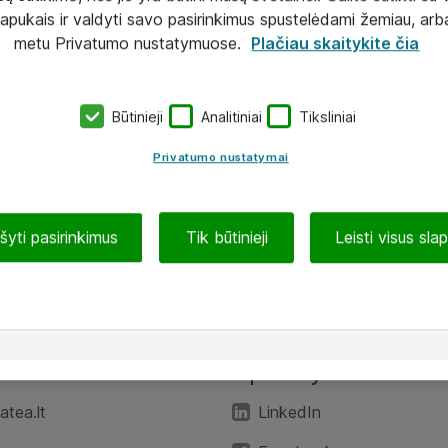
lapukais ir valdyti savo pasirinkimus spustelėdami žemiau, arb
metu Privatumo nustatymuose.
Plačiau skaitykite čia
Būtinieji
Analitiniai
Tiksliniai
Privatumo nustatymai
ašyti pasirinkimus
Tik būtinieji
Leisti visus sla
TEA“
Aplankykite mus
tea.lt
LinkedIn