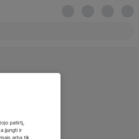
ojo patirtį,
 įjungti ir
visais arba tik