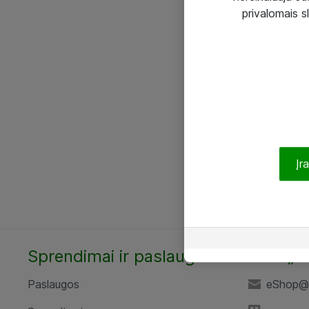
privalomais s
Įr
Sprendimai ir paslaugos
UAB „A
Paslaugos
eShop@a