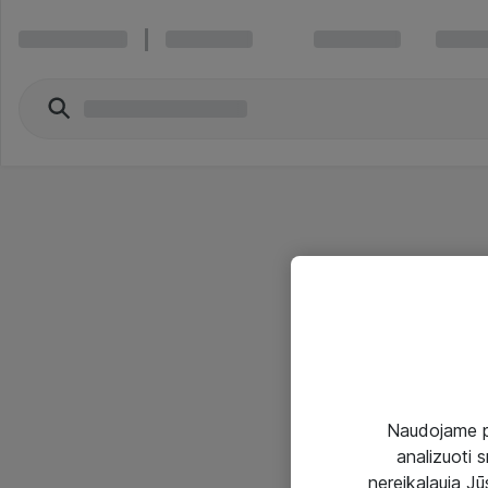
Naudojame pir
analizuoti s
nereikalauja Jūs