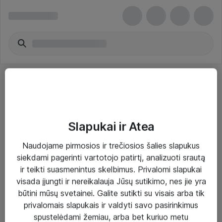
Slapukai ir Atea
Sprendimai ir paslaugos
Naudojame pirmosios ir trečiosios šalies slapukus
siekdami pagerinti vartotojo patirtį, analizuoti srautą
Paslaugos
ir teikti suasmenintus skelbimus. Privalomi slapukai
Sprendimai
visada įjungti ir nereikalauja Jūsų sutikimo, nes jie yra
būtini mūsų svetainei. Galite sutikti su visais arba tik
Įgyvendinti projektai
privalomais slapukais ir valdyti savo pasirinkimus
Atea ekspertų patarimai verslui
spustelėdami žemiau, arba bet kuriuo metu