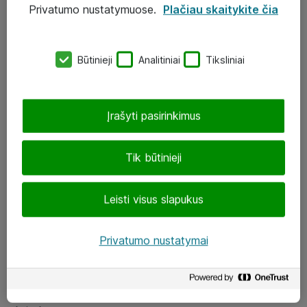
Privatumo nustatymuose.
Plačiau skaitykite čia
UAB „ATEA“
eShop@atea.lt
Būtinieji
Analitiniai
Tiksliniai
J. Rutkausko g. 6, Vilnius
Atea kontaktai
Įrašyti pasirinkimus
Aplankykite mus
Tik būtinieji
LinkedIn
Leisti visus slapukus
Facebook
Renginiai
Privatumo nustatymai
Apie Atea