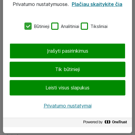
Privatumo nustatymuose.
Plačiau skaitykite čia
UAB „ATEA“
eShop@atea.lt
Būtinieji
Analitiniai
Tiksliniai
J. Rutkausko g. 6, Vilnius
Atea kontaktai
Įrašyti pasirinkimus
Aplankykite mus
Tik būtinieji
LinkedIn
Leisti visus slapukus
Facebook
Renginiai
Privatumo nustatymai
Apie Atea