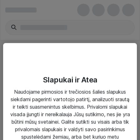
Slapukai ir Atea
Sprendimai ir paslaugos
Naudojame pirmosios ir trečiosios šalies slapukus
siekdami pagerinti vartotojo patirtį, analizuoti srautą
Paslaugos
ir teikti suasmenintus skelbimus. Privalomi slapukai
Sprendimai
visada įjungti ir nereikalauja Jūsų sutikimo, nes jie yra
būtini mūsų svetainei. Galite sutikti su visais arba tik
Įgyvendinti projektai
privalomais slapukais ir valdyti savo pasirinkimus
Atea ekspertų patarimai verslui
spustelėdami žemiau, arba bet kuriuo metu