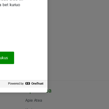
a bet kuriuo
pukus
Apie Atea
Apie Atea