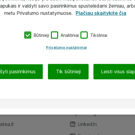
lapukais ir valdyti savo pasirinkimus spustelėdami žemiau, arb
metu Privatumo nustatymuose.
Plačiau skaitykite čia
Būtinieji
Analitiniai
Tiksliniai
Privatumo nustatymai
ašyti pasirinkimus
Tik būtinieji
Leisti visus sla
TEA“
Aplankykite mus
tea.lt
LinkedIn