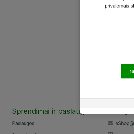
privalomais s
Įr
Sprendimai ir paslaugos
UAB „A
Paslaugos
eShop@a