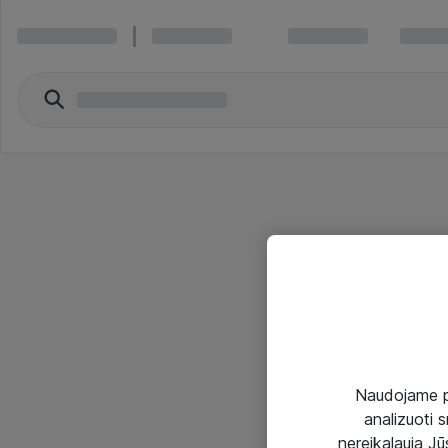
Naudojame pir
analizuoti s
nereikalauja Jūs