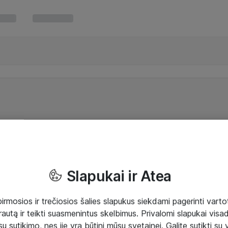
Slapukai ir Atea
mosios ir trečiosios šalies slapukus siekdami pagerinti vartot
rautą ir teikti suasmenintus skelbimus. Privalomi slapukai visada
ų sutikimo, nes jie yra būtini mūsų svetainei. Galite sutikti su 