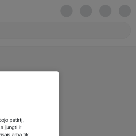
ojo patirtį,
 įjungti ir
visais arba tik