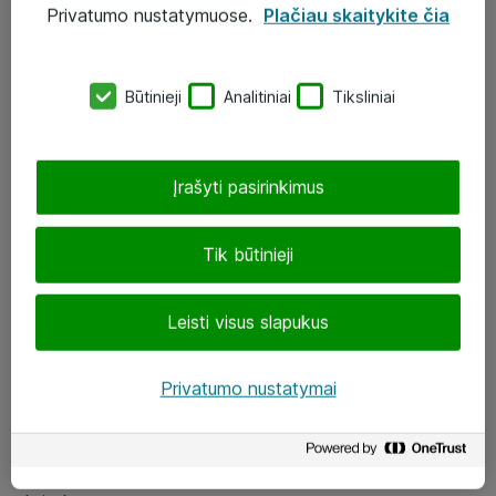
Privatumo nustatymuose.
Plačiau skaitykite čia
UAB „ATEA“
eShop@atea.lt
Būtinieji
Analitiniai
Tiksliniai
J. Rutkausko g. 6, Vilnius
Atea kontaktai
Įrašyti pasirinkimus
Aplankykite mus
Tik būtinieji
LinkedIn
Leisti visus slapukus
Facebook
Renginiai
Privatumo nustatymai
Apie Atea