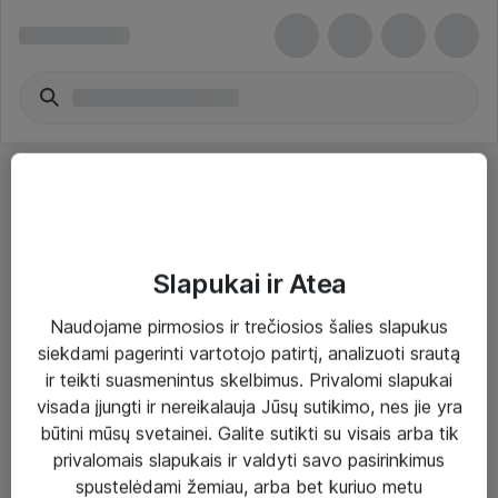
Slapukai ir Atea
Sprendimai ir paslaugos
Naudojame pirmosios ir trečiosios šalies slapukus
siekdami pagerinti vartotojo patirtį, analizuoti srautą
Paslaugos
ir teikti suasmenintus skelbimus. Privalomi slapukai
Sprendimai
visada įjungti ir nereikalauja Jūsų sutikimo, nes jie yra
būtini mūsų svetainei. Galite sutikti su visais arba tik
Įgyvendinti projektai
privalomais slapukais ir valdyti savo pasirinkimus
Atea ekspertų patarimai verslui
spustelėdami žemiau, arba bet kuriuo metu