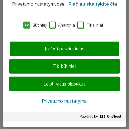
Privatumo nustatymuose.
Plačiau skaitykite čia
UAB „ATEA“
eShop@atea.lt
Būtinieji
Analitiniai
Tiksliniai
J. Rutkausko g. 6, Vilnius
Atea kontaktai
Įrašyti pasirinkimus
Aplankykite mus
Tik būtinieji
LinkedIn
Leisti visus slapukus
Facebook
Renginiai
Privatumo nustatymai
Apie Atea