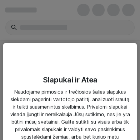
Slapukai ir Atea
Sprendimai ir paslaugos
Naudojame pirmosios ir trečiosios šalies slapukus
siekdami pagerinti vartotojo patirtį, analizuoti srautą
Paslaugos
ir teikti suasmenintus skelbimus. Privalomi slapukai
Sprendimai
visada įjungti ir nereikalauja Jūsų sutikimo, nes jie yra
būtini mūsų svetainei. Galite sutikti su visais arba tik
Įgyvendinti projektai
privalomais slapukais ir valdyti savo pasirinkimus
Atea ekspertų patarimai verslui
spustelėdami žemiau, arba bet kuriuo metu