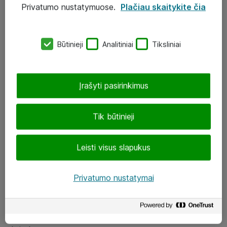
Privatumo nustatymuose.
Plačiau skaitykite čia
UAB „ATEA“
eShop@atea.lt
Būtinieji
Analitiniai
Tiksliniai
J. Rutkausko g. 6, Vilnius
Atea kontaktai
Įrašyti pasirinkimus
Aplankykite mus
Tik būtinieji
LinkedIn
Leisti visus slapukus
Facebook
Renginiai
Privatumo nustatymai
Apie Atea