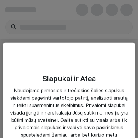
Slapukai ir Atea
Sprendimai ir paslaugos
Naudojame pirmosios ir trečiosios šalies slapukus
siekdami pagerinti vartotojo patirtį, analizuoti srautą
Paslaugos
ir teikti suasmenintus skelbimus. Privalomi slapukai
Sprendimai
visada įjungti ir nereikalauja Jūsų sutikimo, nes jie yra
būtini mūsų svetainei. Galite sutikti su visais arba tik
Įgyvendinti projektai
privalomais slapukais ir valdyti savo pasirinkimus
Atea ekspertų patarimai verslui
spustelėdami žemiau, arba bet kuriuo metu