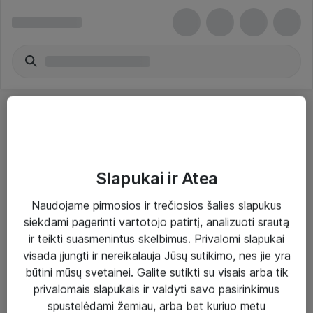
Slapukai ir Atea
Sprendimai ir paslaugos
Naudojame pirmosios ir trečiosios šalies slapukus
siekdami pagerinti vartotojo patirtį, analizuoti srautą
Paslaugos
ir teikti suasmenintus skelbimus. Privalomi slapukai
Sprendimai
visada įjungti ir nereikalauja Jūsų sutikimo, nes jie yra
būtini mūsų svetainei. Galite sutikti su visais arba tik
Įgyvendinti projektai
privalomais slapukais ir valdyti savo pasirinkimus
Atea ekspertų patarimai verslui
spustelėdami žemiau, arba bet kuriuo metu