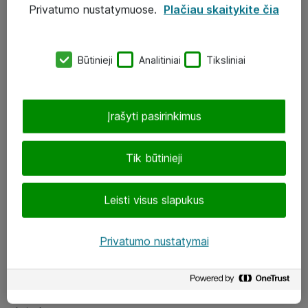
Privatumo nustatymuose.
Plačiau skaitykite čia
UAB „ATEA“
eShop@atea.lt
Būtinieji
Analitiniai
Tiksliniai
J. Rutkausko g. 6, Vilnius
Atea kontaktai
Įrašyti pasirinkimus
Aplankykite mus
Tik būtinieji
LinkedIn
Leisti visus slapukus
Facebook
Renginiai
Privatumo nustatymai
Apie Atea