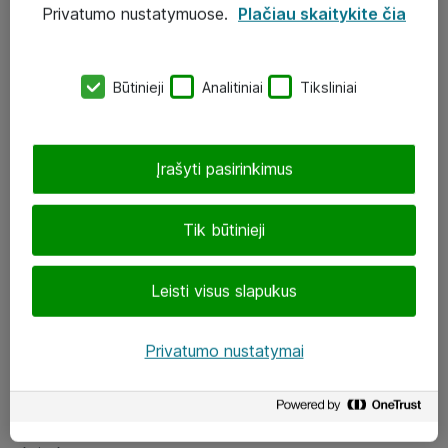
Privatumo nustatymuose.
Plačiau skaitykite čia
UAB „ATEA“
eShop@atea.lt
Būtinieji
Analitiniai
Tiksliniai
J. Rutkausko g. 6, Vilnius
Atea kontaktai
Įrašyti pasirinkimus
Aplankykite mus
Tik būtinieji
LinkedIn
Leisti visus slapukus
Facebook
Renginiai
Privatumo nustatymai
Apie Atea