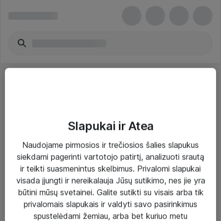
Slapukai ir Atea
Sprendimai ir paslaugos
Naudojame pirmosios ir trečiosios šalies slapukus
siekdami pagerinti vartotojo patirtį, analizuoti srautą
Paslaugos
ir teikti suasmenintus skelbimus. Privalomi slapukai
Sprendimai
visada įjungti ir nereikalauja Jūsų sutikimo, nes jie yra
būtini mūsų svetainei. Galite sutikti su visais arba tik
Įgyvendinti projektai
privalomais slapukais ir valdyti savo pasirinkimus
Atea ekspertų patarimai verslui
spustelėdami žemiau, arba bet kuriuo metu