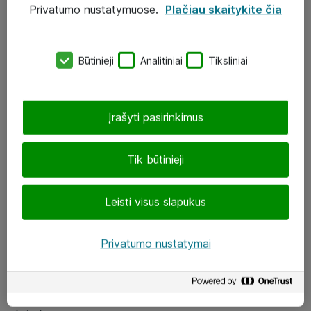
Privatumo nustatymuose.
Plačiau skaitykite čia
UAB „ATEA“
eShop@atea.lt
Būtinieji
Analitiniai
Tiksliniai
J. Rutkausko g. 6, Vilnius
Atea kontaktai
Įrašyti pasirinkimus
Aplankykite mus
Tik būtinieji
LinkedIn
Leisti visus slapukus
Facebook
Renginiai
Privatumo nustatymai
Apie Atea