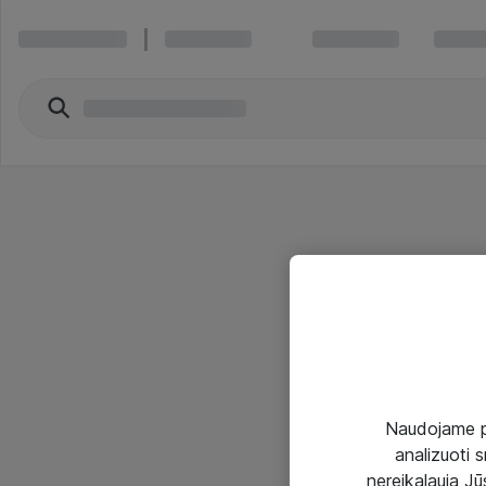
Naudojame pir
analizuoti s
nereikalauja Jūs