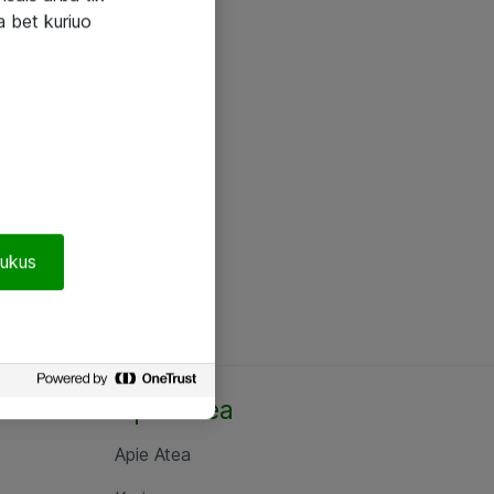
a bet kuriuo
pukus
Apie Atea
Apie Atea