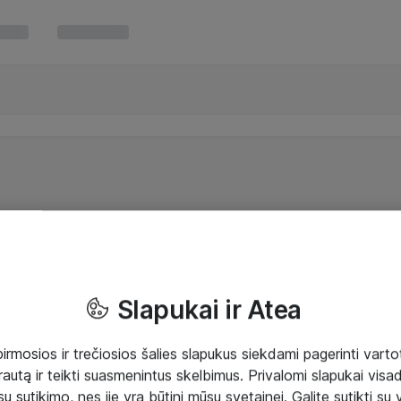
Slapukai ir Atea
mosios ir trečiosios šalies slapukus siekdami pagerinti vartot
rautą ir teikti suasmenintus skelbimus. Privalomi slapukai visada
ų sutikimo, nes jie yra būtini mūsų svetainei. Galite sutikti su 