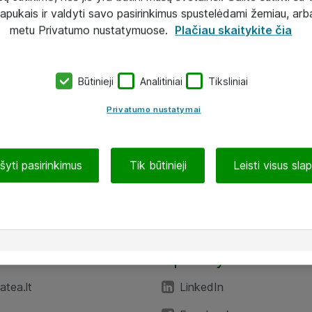
lapukais ir valdyti savo pasirinkimus spustelėdami žemiau, arb
metu Privatumo nustatymuose.
Plačiau skaitykite čia
Būtinieji
Analitiniai
Tiksliniai
Privatumo nustatymai
ašyti pasirinkimus
Tik būtinieji
Leisti visus sla
TEA“
Aplankykite mus
tea.lt
LinkedIn