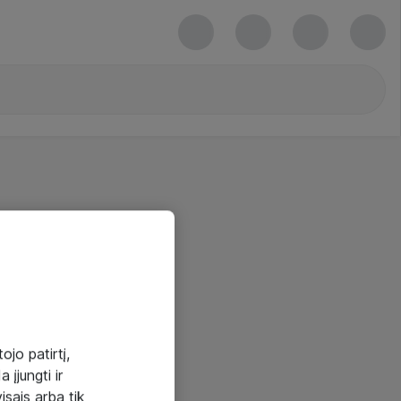
ojo patirtį,
 įjungti ir
visais arba tik