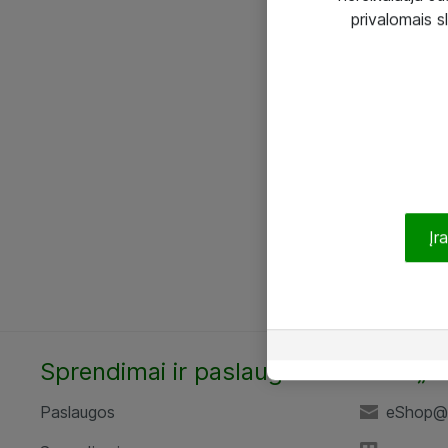
privalomais s
Įr
Sprendimai ir paslaugos
UAB „A
Paslaugos
eShop@a