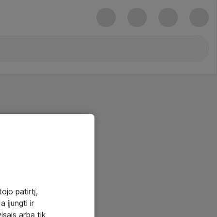
ojo patirtį,
 įjungti ir
visais arba tik