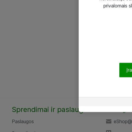
privalomais s
Įr
Sprendimai ir paslaugos
UAB „A
Paslaugos
eShop@a