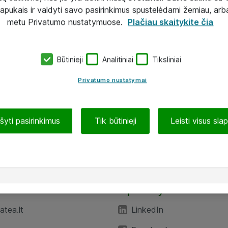
lapukais ir valdyti savo pasirinkimus spustelėdami žemiau, arb
metu Privatumo nustatymuose.
Plačiau skaitykite čia
Būtinieji
Analitiniai
Tiksliniai
Privatumo nustatymai
ašyti pasirinkimus
Tik būtinieji
Leisti visus sla
TEA“
Aplankykite mus
tea.lt
LinkedIn