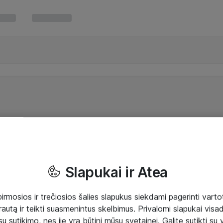
Slapukai ir Atea
mosios ir trečiosios šalies slapukus siekdami pagerinti vartot
rautą ir teikti suasmenintus skelbimus. Privalomi slapukai visada
ų sutikimo, nes jie yra būtini mūsų svetainei. Galite sutikti su 