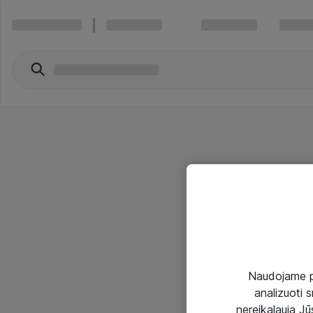
Naudojame pir
analizuoti s
nereikalauja Jūs