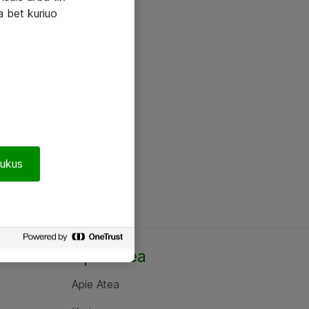
a bet kuriuo
pukus
Apie Atea
Apie Atea