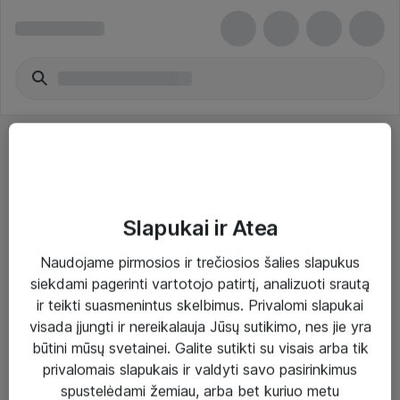
Slapukai ir Atea
Sprendimai ir paslaugos
Naudojame pirmosios ir trečiosios šalies slapukus
siekdami pagerinti vartotojo patirtį, analizuoti srautą
Paslaugos
ir teikti suasmenintus skelbimus. Privalomi slapukai
Sprendimai
visada įjungti ir nereikalauja Jūsų sutikimo, nes jie yra
būtini mūsų svetainei. Galite sutikti su visais arba tik
Įgyvendinti projektai
privalomais slapukais ir valdyti savo pasirinkimus
Atea ekspertų patarimai verslui
spustelėdami žemiau, arba bet kuriuo metu