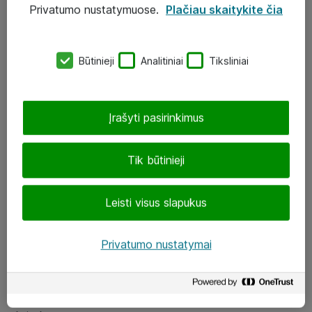
Privatumo nustatymuose.
Plačiau skaitykite čia
UAB „ATEA“
eShop@atea.lt
Būtinieji
Analitiniai
Tiksliniai
J. Rutkausko g. 6, Vilnius
Atea kontaktai
Įrašyti pasirinkimus
Aplankykite mus
Tik būtinieji
LinkedIn
Leisti visus slapukus
Facebook
Renginiai
Privatumo nustatymai
Apie Atea