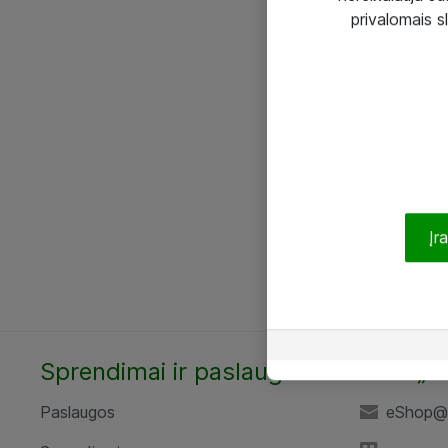
privalomais s
Įr
Sprendimai ir paslaugos
UAB „A
Paslaugos
eShop@a