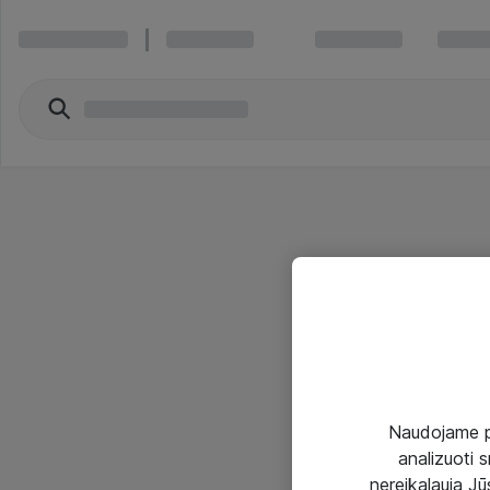
Naudojame pir
analizuoti s
nereikalauja Jūs