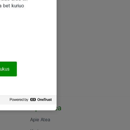
a bet kuriuo
pukus
Apie Atea
Apie Atea