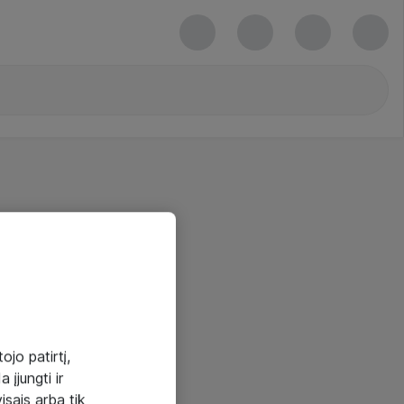
ojo patirtį,
 įjungti ir
visais arba tik