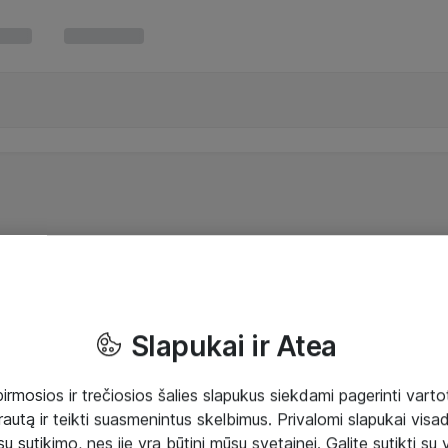
Slapukai ir Atea
mosios ir trečiosios šalies slapukus siekdami pagerinti vartot
rautą ir teikti suasmenintus skelbimus. Privalomi slapukai visada
ų sutikimo, nes jie yra būtini mūsų svetainei. Galite sutikti su 