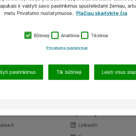
lapukais ir valdyti savo pasirinkimus spustelėdami žemiau, arb
metu Privatumo nustatymuose.
Plačiau skaitykite čia
Būtinieji
Analitiniai
Tiksliniai
Privatumo nustatymai
ašyti pasirinkimus
Tik būtinieji
Leisti visus sla
TEA“
Aplankykite mus
tea.lt
LinkedIn