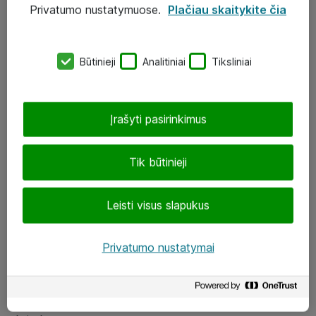
Privatumo nustatymuose.
Plačiau skaitykite čia
UAB „ATEA“
eShop@atea.lt
Būtinieji
Analitiniai
Tiksliniai
J. Rutkausko g. 6, Vilnius
Atea kontaktai
Įrašyti pasirinkimus
Aplankykite mus
Tik būtinieji
LinkedIn
Leisti visus slapukus
Facebook
Renginiai
Privatumo nustatymai
Apie Atea