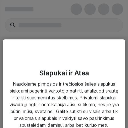
Slapukai ir Atea
Sprendimai ir paslaugos
Naudojame pirmosios ir trečiosios šalies slapukus
siekdami pagerinti vartotojo patirtį, analizuoti srautą
Paslaugos
ir teikti suasmenintus skelbimus. Privalomi slapukai
Sprendimai
visada įjungti ir nereikalauja Jūsų sutikimo, nes jie yra
būtini mūsų svetainei. Galite sutikti su visais arba tik
Įgyvendinti projektai
privalomais slapukais ir valdyti savo pasirinkimus
Atea ekspertų patarimai verslui
spustelėdami žemiau, arba bet kuriuo metu