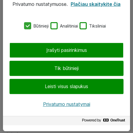
Privatumo nustatymuose.
Plačiau skaitykite čia
UAB „ATEA“
eShop@atea.lt
Būtinieji
Analitiniai
Tiksliniai
J. Rutkausko g. 6, Vilnius
Atea kontaktai
Įrašyti pasirinkimus
Aplankykite mus
Tik būtinieji
LinkedIn
Leisti visus slapukus
Facebook
Renginiai
Privatumo nustatymai
Apie Atea