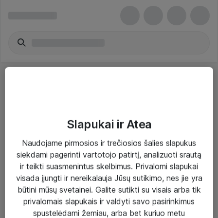
Slapukai ir Atea
Sprendimai ir paslaugos
Naudojame pirmosios ir trečiosios šalies slapukus
siekdami pagerinti vartotojo patirtį, analizuoti srautą
Paslaugos
ir teikti suasmenintus skelbimus. Privalomi slapukai
Sprendimai
visada įjungti ir nereikalauja Jūsų sutikimo, nes jie yra
būtini mūsų svetainei. Galite sutikti su visais arba tik
Įgyvendinti projektai
privalomais slapukais ir valdyti savo pasirinkimus
Atea ekspertų patarimai verslui
spustelėdami žemiau, arba bet kuriuo metu