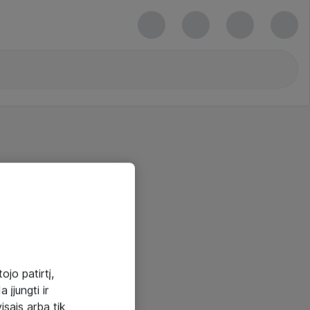
ojo patirtį,
 įjungti ir
visais arba tik