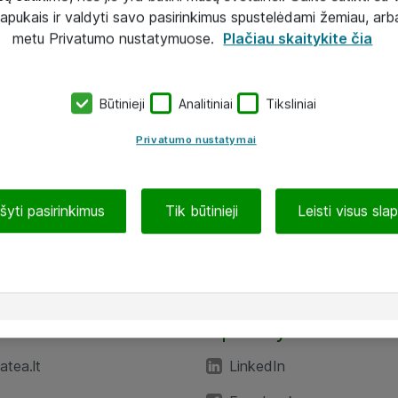
lapukais ir valdyti savo pasirinkimus spustelėdami žemiau, arb
metu Privatumo nustatymuose.
Plačiau skaitykite čia
Būtinieji
Analitiniai
Tiksliniai
Privatumo nustatymai
ašyti pasirinkimus
Tik būtinieji
Leisti visus sla
TEA“
Aplankykite mus
tea.lt
LinkedIn