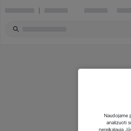
Naudojame pir
analizuoti s
nereikalauja Jūs