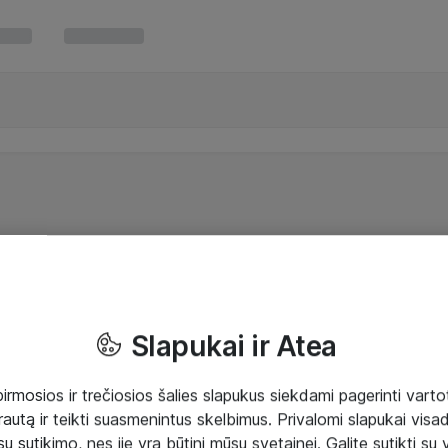
Slapukai ir Atea
mosios ir trečiosios šalies slapukus siekdami pagerinti vartot
rautą ir teikti suasmenintus skelbimus. Privalomi slapukai visada
ų sutikimo, nes jie yra būtini mūsų svetainei. Galite sutikti su 