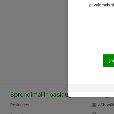
privalomais s
Įr
Sprendimai ir paslaugos
UAB „A
Paslaugos
eShop@a