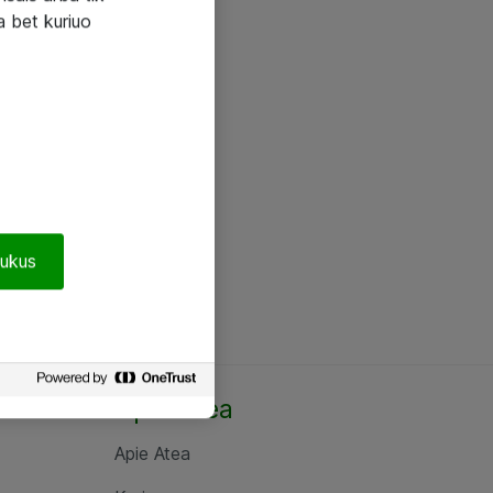
a bet kuriuo
pukus
Apie Atea
Apie Atea