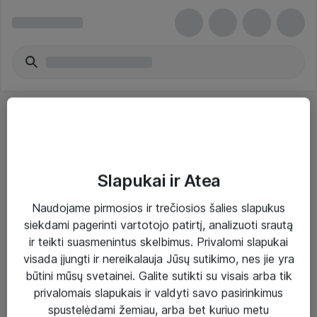
Slapukai ir Atea
Sprendimai ir paslaugos
Naudojame pirmosios ir trečiosios šalies slapukus
siekdami pagerinti vartotojo patirtį, analizuoti srautą
Paslaugos
ir teikti suasmenintus skelbimus. Privalomi slapukai
Sprendimai
visada įjungti ir nereikalauja Jūsų sutikimo, nes jie yra
būtini mūsų svetainei. Galite sutikti su visais arba tik
Įgyvendinti projektai
privalomais slapukais ir valdyti savo pasirinkimus
Atea ekspertų patarimai verslui
spustelėdami žemiau, arba bet kuriuo metu