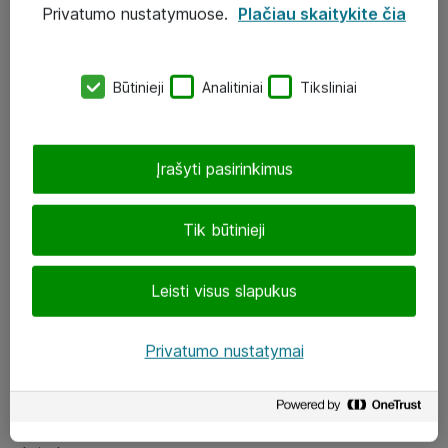
Privatumo nustatymuose.
Plačiau skaitykite čia
UAB „ATEA“
eShop@atea.lt
Būtinieji
Analitiniai
Tiksliniai
J. Rutkausko g. 6, Vilnius
Atea kontaktai
Įrašyti pasirinkimus
Aplankykite mus
Tik būtinieji
LinkedIn
Leisti visus slapukus
Facebook
Renginiai
Privatumo nustatymai
Apie Atea