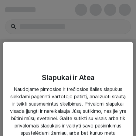
Slapukai ir Atea
Sprendimai ir paslaugos
Naudojame pirmosios ir trečiosios šalies slapukus
siekdami pagerinti vartotojo patirtį, analizuoti srautą
Paslaugos
ir teikti suasmenintus skelbimus. Privalomi slapukai
Sprendimai
visada įjungti ir nereikalauja Jūsų sutikimo, nes jie yra
būtini mūsų svetainei. Galite sutikti su visais arba tik
Įgyvendinti projektai
privalomais slapukais ir valdyti savo pasirinkimus
Atea ekspertų patarimai verslui
spustelėdami žemiau, arba bet kuriuo metu