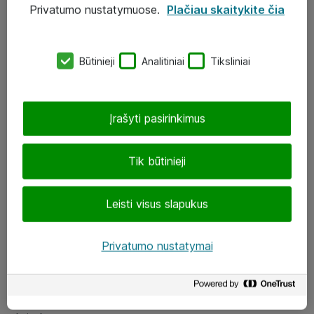
Privatumo nustatymuose.
Plačiau skaitykite čia
UAB „ATEA“
eShop@atea.lt
Būtinieji
Analitiniai
Tiksliniai
J. Rutkausko g. 6, Vilnius
Atea kontaktai
Įrašyti pasirinkimus
Aplankykite mus
Tik būtinieji
LinkedIn
Leisti visus slapukus
Facebook
Renginiai
Privatumo nustatymai
Apie Atea