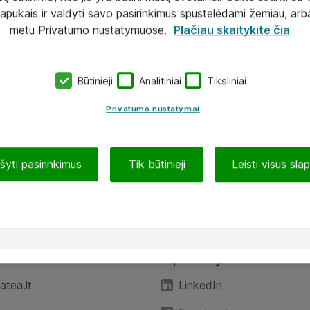
lapukais ir valdyti savo pasirinkimus spustelėdami žemiau, arb
metu Privatumo nustatymuose.
Plačiau skaitykite čia
Būtinieji
Analitiniai
Tiksliniai
Privatumo nustatymai
ašyti pasirinkimus
Tik būtinieji
Leisti visus sla
TEA“
Aplankykite mus
tea.lt
LinkedIn