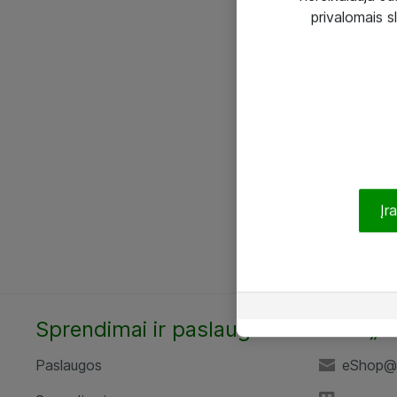
privalomais s
Įr
Sprendimai ir paslaugos
UAB „A
Paslaugos
eShop@a