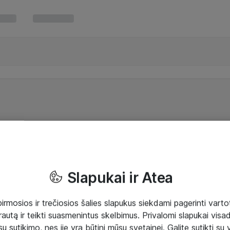
Slapukai ir Atea
mosios ir trečiosios šalies slapukus siekdami pagerinti vartot
rautą ir teikti suasmenintus skelbimus. Privalomi slapukai visada
ų sutikimo, nes jie yra būtini mūsų svetainei. Galite sutikti su 