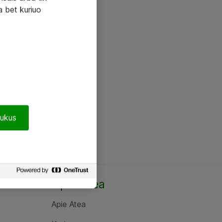
a bet kuriuo
pukus
Apie Atea
Apie Atea