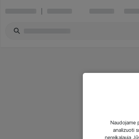
Naudojame pir
analizuoti s
nereikalauja Jūs