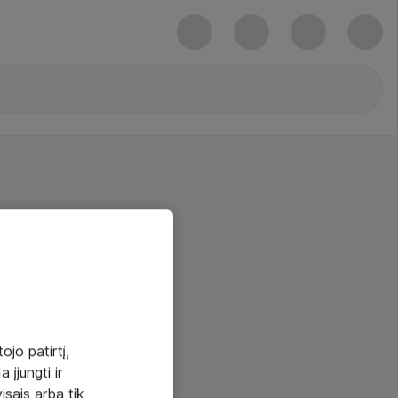
ojo patirtį,
 įjungti ir
visais arba tik