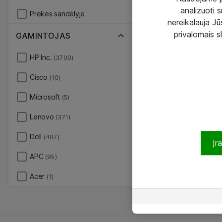
analizuoti s
Prekės sandėlyje
nereikalauja Jūs
privalomais s
GAMINTOJAS
HP Inc.
(3700)
Cisco
(10)
Microsoft
(5)
Lenovo
(371)
Dell
(487)
Įr
APC
(95)
Acer
(1)