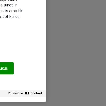
 įjungti ir
visais arba tik
a bet kuriuo
pukus