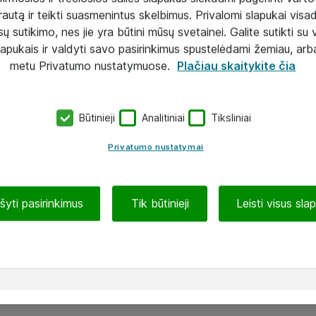
rautą ir teikti suasmenintus skelbimus. Privalomi slapukai visada
ų sutikimo, nes jie yra būtini mūsų svetainei. Galite sutikti su 
lapukais ir valdyti savo pasirinkimus spustelėdami žemiau, arb
metu Privatumo nustatymuose.
Plačiau skaitykite čia
Būtinieji
Analitiniai
Tiksliniai
Privatumo nustatymai
ašyti pasirinkimus
Tik būtinieji
Leisti visus sla