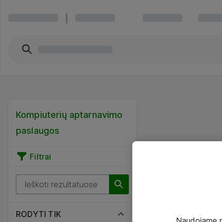
Kompiuterių aptarnavimo
paslaugos
Filtrai
RODYTI TIK
Naudojame pir