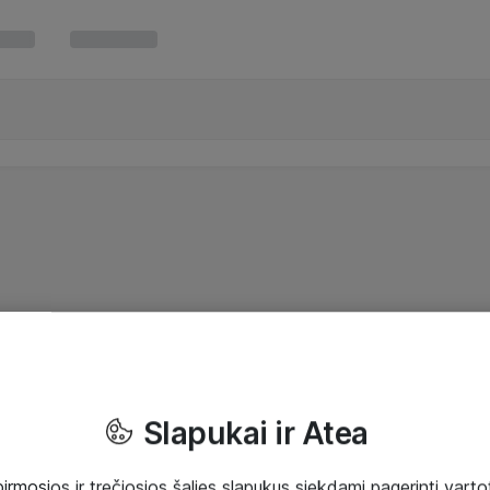
Slapukai ir Atea
mosios ir trečiosios šalies slapukus siekdami pagerinti vartot